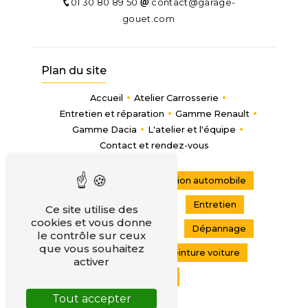
01 30 80 89 50
contact@garage-
gouet.com
Plan du site
Accueil
Atelier Carrosserie
Entretien et réparation
Gamme Renault
Gamme Dacia
L'atelier et l'équipe
Contact et rendez-vous
Carrosserie
Réparation automobile
Véhicules d'occasion
Entretien
Ce site utilise des
cookies et vous donne
Garage
Garagiste
Dépannage
le contrôle sur ceux
que vous souhaitez
Garage Renault
Peinture voiture
activer
Renault
Tout accepter