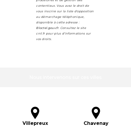
probatoires et de gestion des
contentieux. Vous avez le droit de
vous inscrire sur la liste d'opposition
au démarchage téléphonique,
disponible à cette adresse :
Bloctel.gouv.fr
. Consultez le site
cnil.fr pour plus d’informations sur
vos droits.
Nous intervenons sur ces villes
Villepreux
Chavenay