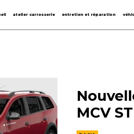
eil
atelier carrosserie
entretien et réparation
véhi
Nouvell
MCV S