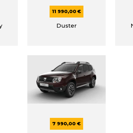
11 990,00
€
y
Duster
7 990,00
€